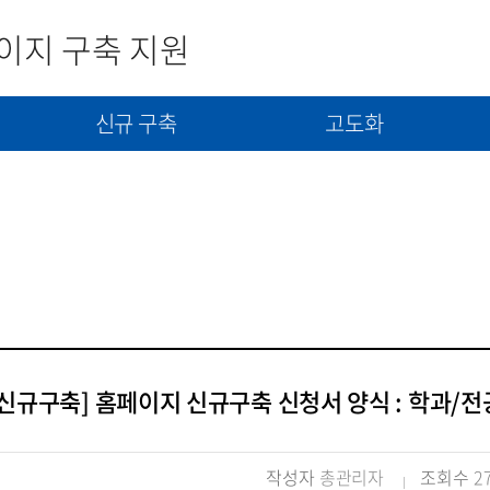
이지 구축 지원
신규 구축
고도화
사
신규구축 신청서 제출
고도화(개선) 신청서 제출
콘텐츠(자료) 제출
[신규구축] 홈페이지 신규구축 신청서 양식 : 학과/전
작성자
총관리자
조회수
2