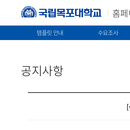
홈페
템플릿 안내
수요조사
매뉴얼(가이드)
템플릿(2023)
신규구축/고도화 수요조
템플릿(2021)
통합 매뉴얼
신규 구축 절차 안내
공지사항
기능 매뉴얼
고도화 절차 안내
수요조사 문서 제출