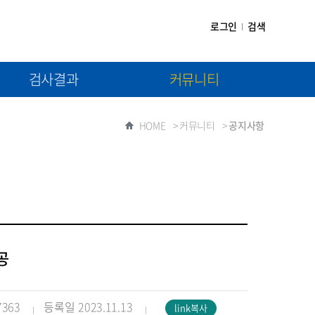
로그인
검색
검사결과
커뮤니티
(1차) 검사결과제출
공지사항
HOME
>
커뮤니티
>
공지사항
(2차) 검사결과제출
자료실
질문과 답변
공
7363
등록일
2023.11.13